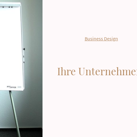
Zeit, einen Schritt zurückzutreten un
aus neuen Perspektiven zu betrachten
Wenn bestehende Ansätze nicht mehr 
Herausforderungen zu bewältigen, ist e
neue Wege gefunden werden müssen. Hi
Methode des
Business Design
zur ganz
von Unternehmen an.
Ihre Unternehme
Konzept
Strategie
Aufbau
Wachstum
Reife
Abschwung
Auflösung