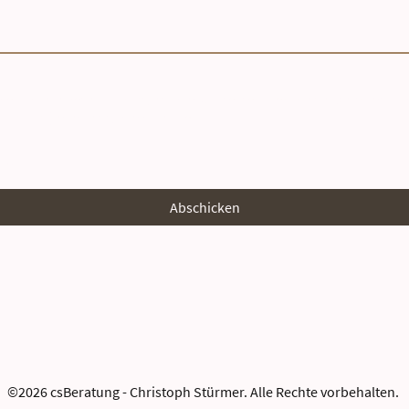
 dass diese Daten zum Zweck der Kontaktaufnahme gespeichert und 
illigung jederzeit widerrufen kann.*
der
Abschicken
©2026 csBeratung - Christoph Stürmer. Alle Rechte vorbehalten.