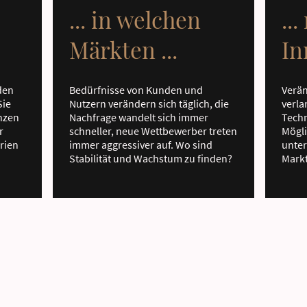
... in welchen
..
Märkten ...
In
den
Bedürfnisse von Kunden und
Verä
Sie
Nutzern verändern sich täglich, die
verla
nzen
Nachfrage wandelt sich immer
Techn
r
schneller, neue Wettbewerber treten
Mögli
rien
immer aggressiver auf. Wo sind
unter
Stabilität und Wachstum zu finden?
Markt