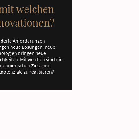
. mit welchen
novationen?
nderte Anforderungen
ngen neue Lösungen, neue
ologien bringen neue
chkeiten. Mit welchen sind die
nehmerischen Ziele und
potenziale zu realisieren?