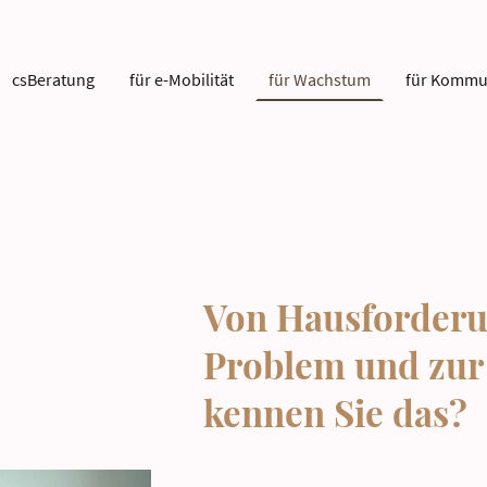
csBeratung
für e-Mobilität
für Wachstum
für Kommu
Von Hausforder
Problem und zur 
kennen Sie das?
Bevor sich Probleme zu Krisen auswachs